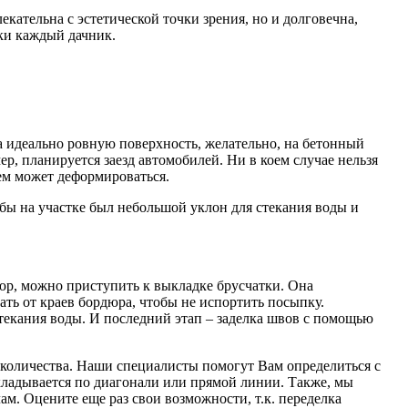
екательна с эстетической точки зрения, но и долговечна,
ски каждый дачник.
а идеально ровную поверхность, желательно, на бетонный
ер, планируется заезд автомобилей. Ни в коем случае нельзя
ем может деформироваться.
бы на участке был небольшой уклон для стекания воды и
юр, можно приступить к выкладке брусчатки. Она
ать от краев бордюра, чтобы не испортить посыпку.
текания воды. И последний этап – заделка швов с помощью
количества. Наши специалисты помогут Вам определиться с
ыкладывается по диагонали или прямой линии. Также, мы
м. Оцените еще раз свои возможности, т.к. переделка