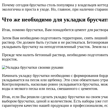
Почему сегодня брусчатка столь популярна у владельцев коттедж
экологична и проста в уходе. Но, главное, при наличии стара
Что же необходимо для укладки брусча
Итак, помимо брусчатки, Вам понадобится цемент для раствора, 
Затем Вам необходимо подготовить территорию, снять лишний с
раствор. Он должен быть густым и не растекаться. Бетонирован
укладывать брусчатку на неподготовленный участок. Земля на
Прежде чем налить бетонный раствор, необходимо подготовить 
водосток.
Начинать укладку брусчатки необходимо с формирования бордю
укладывается на песок или щебенку. Эти слои обязательно утр
Контролировать, насколько ровно укладывается брусчатка, мо
воды и мелкого песка или песка, смешанного с цементом.
Итак, если Вы решили сделать укладку брусчатки на своем учас
выбором брусчатки, ценой и количеством. Есть наборы уже гот
гарантируем качество нашей продукции и профессионализм, есл