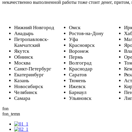
некачественно выполненной работы тоже стоит денег, притом, 
Нижний Новгород
Омск
Ирк
Анадырь
Ростов-на-Дону
Хаб
Петропавловск-
Уфа
Мах
Камчатский
Красноярск
Яро
Якутск
Воронеж
Вла
Обнинск
Пермь
Оре
Москва
Волгоград
Том
Санкт-Петербург
Краснодар
Кем
Екатеринбург
Саратов
Ряз
Казань
Тюмень
Аст
Новосибирск
Ижевск
Ки
Челябинск
Барнаул
Пен
Самара
Ульяновск
Ли
fon
fon_temn