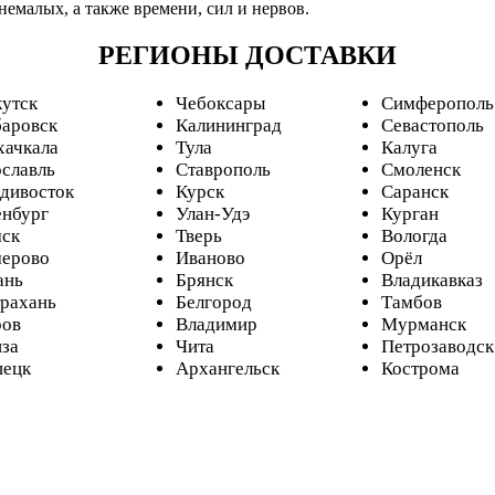
немалых, а также времени, сил и нервов.
РЕГИОНЫ ДОСТАВКИ
утск
Чебоксары
Симферополь
аровск
Калининград
Севастополь
ачкала
Тула
Калуга
славль
Ставрополь
Смоленск
дивосток
Курск
Саранск
нбург
Улан-Удэ
Курган
ск
Тверь
Вологда
ерово
Иваново
Орёл
ань
Брянск
Владикавказ
рахань
Белгород
Тамбов
ров
Владимир
Мурманск
за
Чита
Петрозаводск
пецк
Архангельск
Кострома