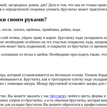
ей, загородных домов, дач? Дело в том, что она не только привл
ния и определенной сноровки уложить брусчатку может практиче
тки своим руками?
песок, лопата, щебенка, трамбовка, рейки, вода.
лой почвы, убрать траву и корни. Брусчатку надо укладывать н
ие необходимо особенно на тех участках покрытия, куда, наприм
 нем может быть подвижной, и покрытие из брусчатки со времен
основание из песка и щебня. Необходимо проследить также, что
ра, который устанавливается на бетонную основу. Уложив борд
амбовываются. Брусчатку, как и тротуарную плитку надо укладыв
жно с помощью шнура. Между брусчаткой оставляют зазоры для с
тке, Вы можете заказать у нас
брусчатку
любого цвета, формы и 
овых узоров из брусчатки, а есть обычная брусчатка, которая в
и для укладки брусчатки Вы решите обратиться к профессионала